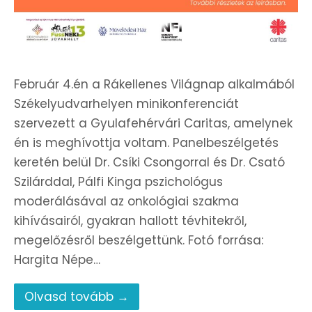
Február 4.én a Rákellenes Világnap alkalmából
Székelyudvarhelyen minikonferenciát
szervezett a Gyulafehérvári Caritas, amelynek
én is meghívottja voltam. Panelbeszélgetés
keretén belül Dr. Csíki Csongorral és Dr. Csató
Szilárddal, Pálfi Kinga pszichológus
moderálásával az onkológiai szakma
kihívásairól, gyakran hallott tévhitekről,
megelőzésről beszélgettünk. Fotó forrása:
Hargita Népe…
Olvasd tovább →