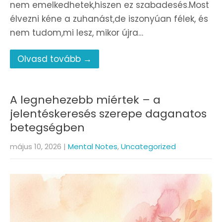
nem emelkedhetek,hiszen ez szabadesés.Most
élvezni kéne a zuhanást,de iszonyúan félek, és
nem tudom,mi lesz, mikor újra…
Olvasd tovább →
A legnehezebb miértek – a
jelentéskeresés szerepe daganatos
betegségben
május 10, 2026
|
Mental Notes
,
Uncategorized