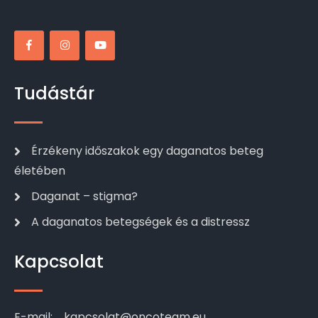
Tudástár
Érzékeny időszakok egy daganatos beteg
életében
Daganat – stigma?
A daganatos betegségek és a distressz
Kapcsolat
E-mail:
kapcsolat@oncoteam.eu