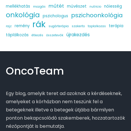
műtét
mellékhatás
művészet
nőiesség
mozgás
nutricio
onkológia
pszichoonkológia
pszichologus
rák
remény
terápia
rajz
sugárterápia
szakerto
taplalkozas
újrakezdés
táplálkozás
étkezés
összetevők
OncoTeam
Egy blog, amelyik teret ad azoknak a kérdéseknek,
amelyeket a kórházban nem teszünk fel a
betegeknek illetve a betegek útjába bármilyen
ponton bekapcsolódó szakemberek, hozzatartozók
nézőpontját is bemutatja.