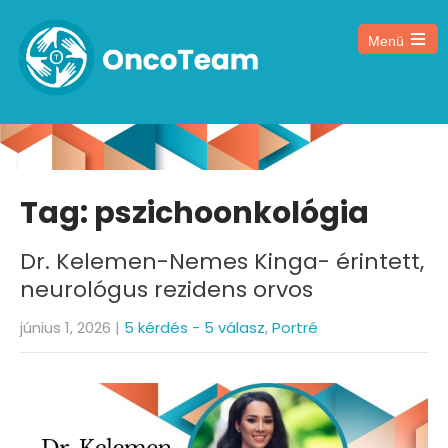
Menü
Tag: pszichoonkológia
Dr. Kelemen-Nemes Kinga- érintett,
neurológus rezidens orvos
június 1, 2026
|
5 kérdés - 5 válasz
,
Portré