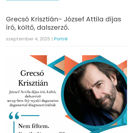
Grecsó Krisztián- József Attila díjas
író, költő, dalszerző.
szeptember 4, 2025
|
Portré