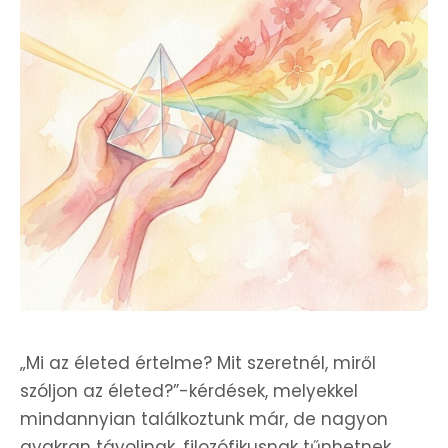
„Mi az életed értelme? Mit szeretnél, miről
szóljon az életed?”-kérdések, melyekkel
mindannyian találkoztunk már, de nagyon
gyakran távolinak, filozófikusnak tűnhetnek,