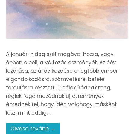
A januári hideg szél magával hozza, vagy
éppen cipeli, a változás eszményét. Az óév
lezárása, az új év kezdése a legtöbb ember
elgondolkodásra, számvetésre, befele
fordulásra készteti. Új célok íródnak meg,
régiek fogalmazódnak újra, remények
ébrednek fel, hogy idén valahogy másként
lesz, mint eddig,…
Olvasd tovább →