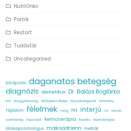
NutriOnko
Portré
Restart
Tudástár
Uncategorized
daganatos betegség
bőrápolás
diagnózis
Dr. Balázs Boglárka
dietetikus
erő
etvagytalansag
fehérjedús ételek
fejnyakidaganat
festmény
félelmek
interjú
hit
fájdalom
hang
iró
izerzes
kemoterápia
izomtömeg
kapcsolat
kezelés
kkemoterápia
makoadrienn
klinikaipszichológus
mellrák