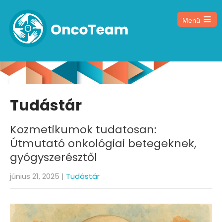
Menü
Tudástár
Kozmetikumok tudatosan:
Útmutató onkológiai betegeknek,
gyógyszerésztől
június 21, 2025
|
Tudástár