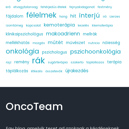
erő
etvagytalansag
fehérjedús ételek
fejnyakidaganat
festmény
félelmek
interjú
hit
fájdalom
hang
iró
izerzes
kemoterápia
izomtömeg
kapcsolat
kezelés
kkemoterápia
makoadrienn
klinikaipszichológus
mellrák
műtét
mellékhatás
művészet
nőiesség
mozgás
nutricio
onkológia
pszichoonkológia
pszichologus
rák
remény
terápia
rajz
sugárterápia
szakerto
taplalkozas
újrakezdés
táplálkozás
étkezés
összetevők
OncoTeam
Egy blog, amelyik teret ad azoknak a kérdéseknek,