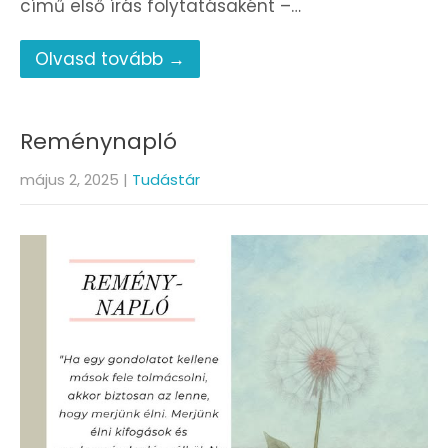
című első írás folytatásaként –…
Olvasd tovább →
Reménynapló
május 2, 2025
|
Tudástár