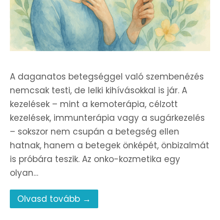
A daganatos betegséggel való szembenézés
nemcsak testi, de lelki kihívásokkal is jár. A
kezelések – mint a kemoterápia, célzott
kezelések, immunterápia vagy a sugárkezelés
– sokszor nem csupán a betegség ellen
hatnak, hanem a betegek önképét, önbizalmát
is próbára teszik. Az onko-kozmetika egy
olyan…
Olvasd tovább →