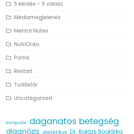
5 kérdés – 5 válasz
Médiamegjelenés
Mental Notes
NutriOnko
Portré
Restart
Tudástár
Uncategorized
daganatos betegség
bőrápolás
diagnózis
Dr. Balázs Boglárka
dietetikus