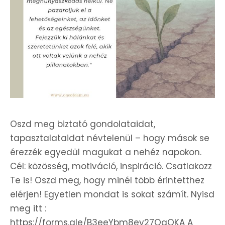
Oszd meg biztató gondolataidat,
tapasztalataidat névtelenül – hogy mások se
érezzék egyedül magukat a nehéz napokon.
Cél: közösség, motiváció, inspiráció. Csatlakozz
Te is! Oszd meg, hogy minél több érintetthez
elérjen! Egyetlen mondat is sokat számít. Nyisd
meg itt :
https://forms.gle/B3eeYbm8ey27QqQKA A