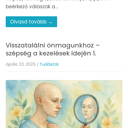
beérkező válaszok a…
Olvasd tovább →
Visszatalálni önmagunkhoz –
szépség a kezelések idején 1.
április 23, 2025
|
Tudástár