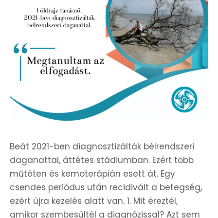
Beát 2021-ben diagnosztizálták bélrendszeri
daganattal, áttétes stádiumban. Ezért több
műtéten és kemoterápián esett át. Egy
csendes periódus után recidivált a betegség,
ezért újra kezelés alatt van. 1. Mit éreztél,
amikor szembesültél a diagnózissal? Azt sem