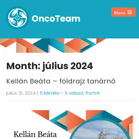
Menü
Month:
július 2024
Kellán Beáta – földrajz tanárnő
július 31, 2024
|
5 kérdés - 5 válasz
,
Portré