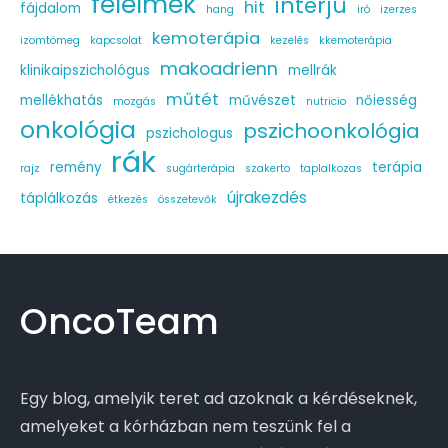
félelmek
interjú
hit
fájdalom
hang
iró
izerzes
kemoterápia
izomtömeg
kapcsolat
kezelés
kkemoterápia
makoadrienn
klinikaipszichológus
mellrák
műtét
mellékhatás
művészet
nőiesség
mozgás
nutricio
onkológia
pszichoonkológia
pszichologus
rák
remény
terápia
rajz
sugárterápia
szakerto
taplalkozas
újrakezdés
táplálkozás
étkezés
összetevők
OncoTeam
Egy blog, amelyik teret ad azoknak a kérdéseknek,
amelyeket a kórházban nem teszünk fel a