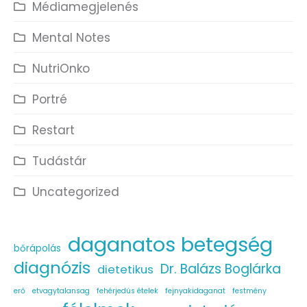
Médiamegjelenés
Mental Notes
NutriOnko
Portré
Restart
Tudástár
Uncategorized
daganatos betegség
bőrápolás
diagnózis
Dr. Balázs Boglárka
dietetikus
erő
etvagytalansag
fehérjedús ételek
fejnyakidaganat
festmény