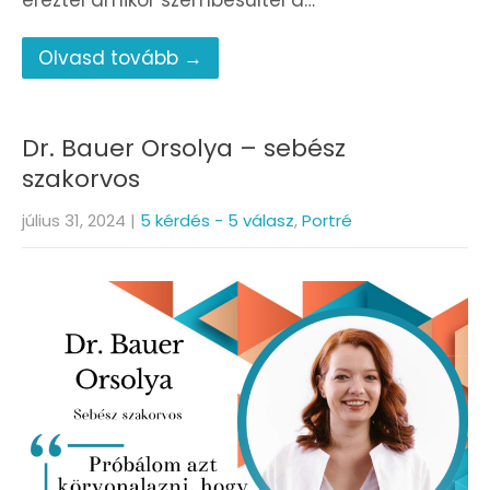
éreztél amikor szembesültél a…
Olvasd tovább →
Dr. Bauer Orsolya – sebész
szakorvos
július 31, 2024
|
5 kérdés - 5 válasz
,
Portré