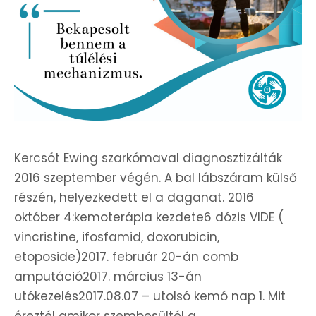
Kercsót Ewing szarkómaval diagnosztizálták
2016 szeptember végén. A bal lábszáram külső
részén, helyezkedett el a daganat. 2016
október 4:kemoterápia kezdete6 dózis VIDE (
vincristine, ifosfamid, doxorubicin,
etoposide)2017. február 20-án comb
amputáció2017. március 13-án
utókezelés2017.08.07 – utolsó kemó nap 1. Mit