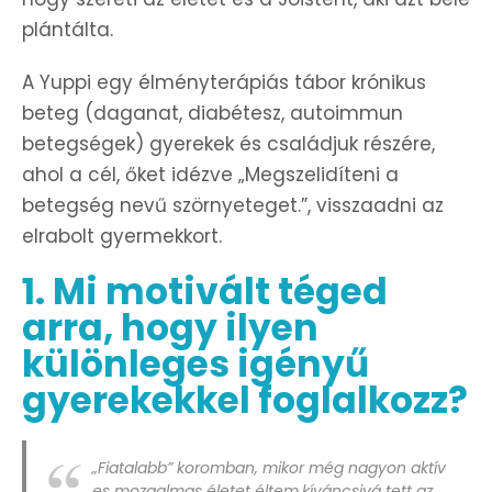
plántálta.
A Yuppi egy élményterápiás tábor krónikus
beteg (daganat, diabétesz, autoimmun
betegségek) gyerekek és családjuk részére,
ahol a cél, őket idézve „Megszelidíteni
a
betegség nevű szörnyeteget.”, visszaadni az
elrabolt gyermekkort.
1. Mi motivált téged
arra, hogy ilyen
különleges igényű
gyerekekkel foglalkozz?
„Fiatalabb” koromban, mikor még nagyon aktív
es mozgalmas életet éltem,kíváncsivá tett az,