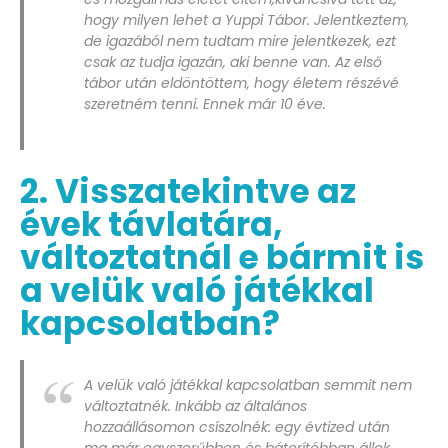
hogy milyen lehet a Yuppi Tábor. Jelentkeztem,
de igazából nem tudtam mire jelentkezek, ezt
csak az tudja igazán, aki benne van. Az első
tábor után eldöntöttem, hogy életem részévé
szeretném tenni. Ennek már 10 éve.
2. Visszatekintve az
évek távlatára,
változtatnál e bármit is
a velük való játékkal
kapcsolatban?
A velük való játékkal kapcsolatban semmit nem
változtatnék. Inkább az általános
hozzaállásomon csíszolnék: egy évtized után
ma már egyszerűbben és bátorítóbban állok