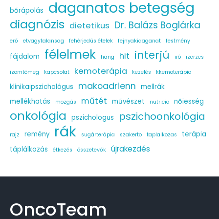
daganatos betegség
bőrápolás
diagnózis
Dr. Balázs Boglárka
dietetikus
erő
etvagytalansag
fehérjedús ételek
fejnyakidaganat
festmény
félelmek
interjú
hit
fájdalom
hang
iró
izerzes
kemoterápia
izomtömeg
kapcsolat
kezelés
kkemoterápia
makoadrienn
klinikaipszichológus
mellrák
műtét
mellékhatás
művészet
nőiesség
mozgás
nutricio
onkológia
pszichoonkológia
pszichologus
rák
remény
terápia
rajz
sugárterápia
szakerto
taplalkozas
újrakezdés
táplálkozás
étkezés
összetevők
OncoTeam