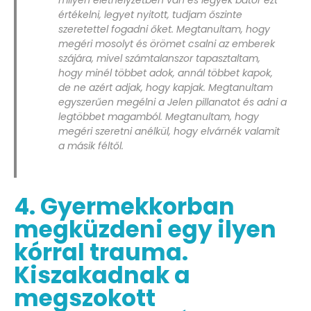
milyen élethelyzetben van és legyek bator ezt
értékelni, legyet nyitott, tudjam őszinte
szeretettel fogadni őket. Megtanultam, hogy
megéri mosolyt és örömet csalni az emberek
szájára, mivel számtalanszor tapasztaltam,
hogy minél többet adok, annál többet kapok,
de ne azért adjak, hogy kapjak. Megtanultam
egyszerűen megélni a Jelen pillanatot és adni a
legtöbbet magamból. Megtanultam, hogy
megéri szeretni anélkül, hogy elvárnék valamit
a másik féltől.
4. Gyermekkorban
megküzdeni egy ilyen
kórral trauma.
Kiszakadnak a
megszokott