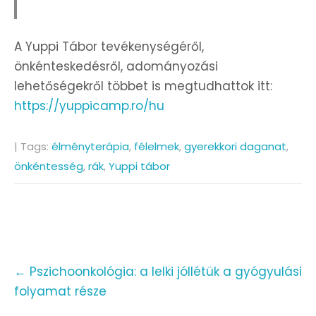
A Yuppi Tábor tevékenységéről,
önkénteskedésről, adományozási
lehetőségekről többet is megtudhattok itt:
https://yuppicamp.ro/hu
| Tags:
élményterápia
,
félelmek
,
gyerekkori daganat
,
önkéntesség
,
rák
,
Yuppi tábor
Post
←
Pszichoonkológia: a lelki jóllétük a gyógyulási
navigation
folyamat része