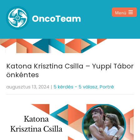
Menü
Katona Krisztina Csilla – Yuppi Tábor
önkéntes
augusztus 13, 2024
|
5 kérdés - 5 válasz
,
Portré