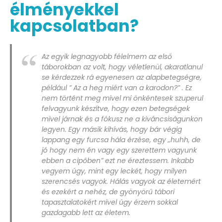
élményekkel
kapcsolatban?
Az egyik legnagyobb félelmem az első
táborokban az volt, hogy véletlenül, akaratlanul
se kérdezzek rá egyenesen az alapbetegségre,
például ” Az a heg miért van a karodon?” . Ez
nem történt meg mivel mi önkéntesek szuperul
felvagyunk készítve, hogy ezen betegségek
mivel járnak és a fókusz ne a kiváncsiságunkon
legyen. Egy másik kihívás, hogy bár végig
lappang egy furcsa hála érzése, egy „huhh, de
jó hogy nem én vagy egy szerettem vagyunk
ebben a cipőben” ezt ne éreztessem. Inkabb
vegyem úgy, mint egy leckét, hogy milyen
szerencsés vagyok. Hálás vagyok az életemért
és ezekért a nehéz, de gyönyörű tábori
tapasztalatokért mivel úgy érzem sokkal
gazdagabb lett az életem.