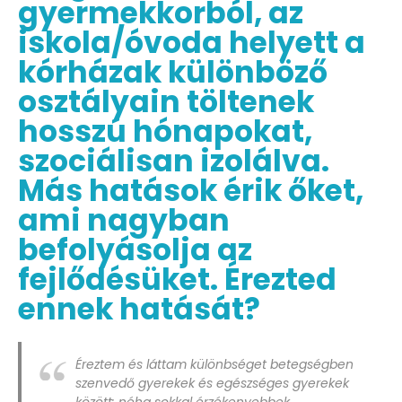
gyermekkorból, az
iskola/óvoda helyett a
kórházak különböző
osztályain töltenek
hosszú hónapokat,
szociálisan izolálva.
Más hatások érik őket,
ami nagyban
befolyásolja az
fejlődésüket. Érezted
ennek hatását?
Éreztem és láttam különbséget betegségben
szenvedő gyerekek és egészséges gyerekek
között: néha sokkal érzékenyebbek,