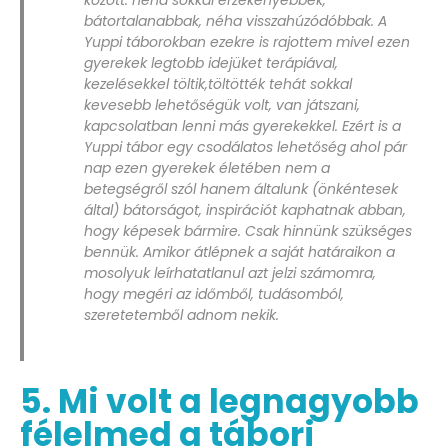
bátortalanabbak, néha visszahúzódóbbak. A
Yuppi táborokban ezekre is rajottem mivel ezen
gyerekek legtobb idejüket terápiával,
kezelésekkel töltik,töltötték tehát sokkal
kevesebb lehetőségük volt, van játszani,
kapcsolatban lenni más gyerekekkel. Ezért is a
Yuppi tábor egy csodálatos lehetőség ahol pár
nap ezen gyerekek életében nem a
betegségről szól hanem általunk (önkéntesek
által) bátorságot, inspirációt kaphatnak abban,
hogy képesek bármire. Csak hinnünk szükséges
bennük. Amikor átlépnek a saját határaikon a
mosolyuk leírhatatlanul azt jelzi számomra,
hogy megéri az időmből, tudásomból,
szeretetemből adnom nekik.
5. Mi volt a legnagyobb
félelmed a tábori