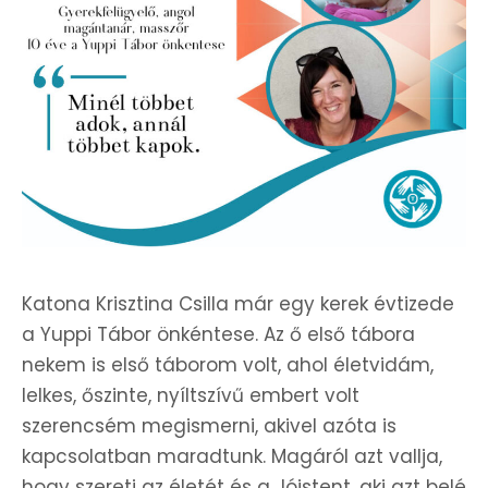
Katona Krisztina Csilla már egy kerek évtizede
a Yuppi Tábor önkéntese. Az ő első tábora
nekem is első táborom volt, ahol életvidám,
lelkes, őszinte, nyíltszívű embert volt
szerencsém megismerni, akivel azóta is
kapcsolatban maradtunk. Magáról azt vallja,
hogy szereti az életét és a Jóistent, aki azt belé