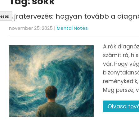
Tag: sokk
Újratervezés: hogyan tovább a diagn
resés
november 25, 2025
|
Mental Notes
A rák diagnóz
számít rá, hi
vár, hogy vég
bizonytalansá
reménykedik,
Meg persze, v
Olvasd tov