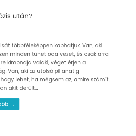
ózis után?
isát többféleképpen kaphatjuk. Van, aki
szen minden tünet oda vezet, és csak arra
re kimondja valaki, véget érjen a
g. Van, aki az utolsó pillanatig
 hogy lehet, ha mégsem az, amire számít.
an akit derült…
ább →