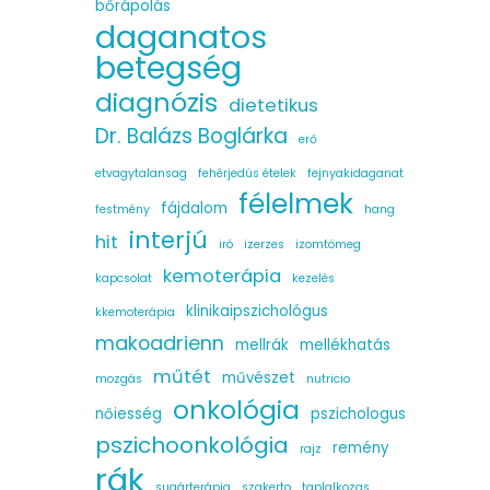
bőrápolás
daganatos
betegség
diagnózis
dietetikus
Dr. Balázs Boglárka
erő
etvagytalansag
fehérjedús ételek
fejnyakidaganat
félelmek
fájdalom
festmény
hang
interjú
hit
iró
izerzes
izomtömeg
kemoterápia
kapcsolat
kezelés
klinikaipszichológus
kkemoterápia
makoadrienn
mellrák
mellékhatás
műtét
művészet
mozgás
nutricio
onkológia
nőiesség
pszichologus
pszichoonkológia
remény
rajz
rák
sugárterápia
szakerto
taplalkozas