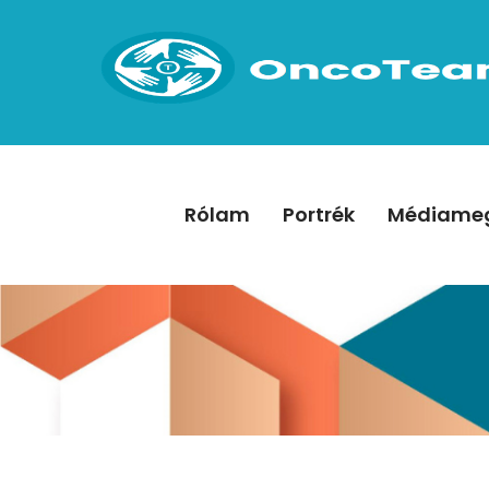
Rólam
Portrék
Médiameg