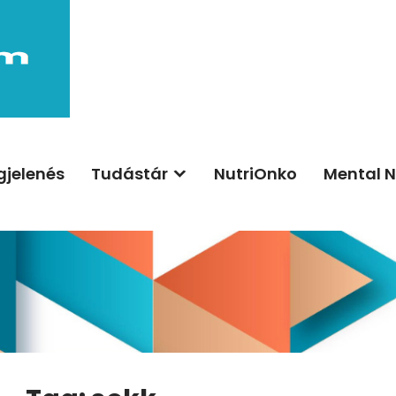
jelenés
Tudástár
NutriOnko
Mental N