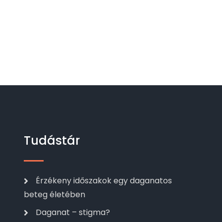
Tudástár
Érzékeny időszakok egy daganatos
beteg életében
Daganat – stigma?