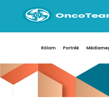
Rólam
Portrék
Médiameg