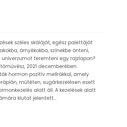
zések széles skáláját, egész palettáját
akokba, árnyékokba, színekbe önteni,
 univerzumot teremteni egy rajzlapon?
 festőművész, 2021 decemberében
ták hormon pozitív mellrákkal, amely
rápián, műtéten, sugárkezelésen esett
ormonkezelés alatt áll. A kezelések alatt
zámára kiutat jelentett…