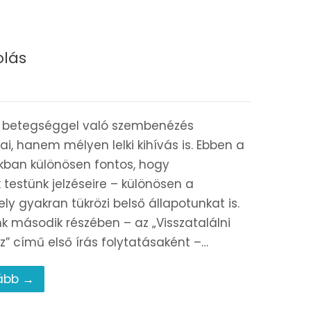
olás
 betegséggel való szembenézés
ai, hanem mélyen lelki kihívás is. Ebben a
kban különösen fontos, hogy
 testünk jelzéseire – különösen a
ly gyakran tükrözi belső állapotunkat is.
k második részében – az „Visszatalálni
 című első írás folytatásaként –…
ább →