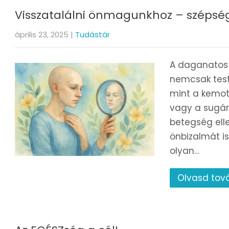
Visszatalálni önmagunkhoz – szépség 
április 23, 2025
|
Tudástár
A daganatos
nemcsak testi,
mint a kemot
vagy a sugár
betegség ell
önbizalmát is
olyan…
Olvasd tov