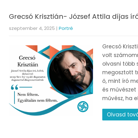
Grecsó Krisztián- József Attila díjas író
szeptember 4, 2025
|
Portré
Grecsó Krisz
volt számomra
olvasni több 
megosztott 
ő, mint író m
és művészet 
művész, ha el
Olvasd tov