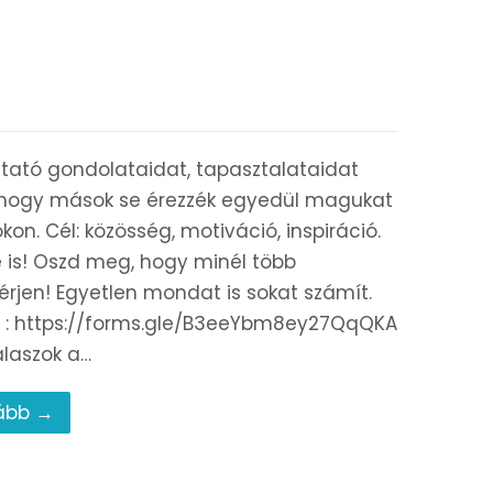
tató gondolataidat, tapasztalataidat
 hogy mások se érezzék egyedül magukat
on. Cél: közösség, motiváció, inspiráció.
e is! Oszd meg, hogy minél több
lérjen! Egyetlen mondat is sokat számít.
t : https://forms.gle/B3eeYbm8ey27QqQKA
álaszok a…
ább →