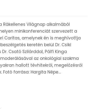
 a Rákellenes Világnap alkalmából
helyen minikonferenciát szervezett a
ri Caritas, amelynek én is meghívottja
beszélgetés keretén belül Dr. Csíki
 Dr. Csató Szilárddal, Pálfi Kinga
 moderálásával az onkológiai szakma
gyakran hallott tévhitekről, megelőzésről
. Fotó forrása: Hargita Népe…