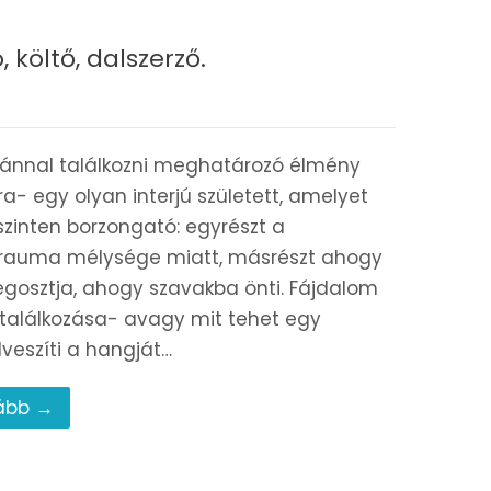
, költő, dalszerző.
tiánnal találkozni meghatározó élmény
- egy olyan interjú született, amelyet
szinten borzongató: egyrészt a
trauma mélysége miatt, másrészt ahogy
egosztja, ahogy szavakba önti. Fájdalom
találkozása- avagy mit tehet egy
veszíti a hangját…
ább →