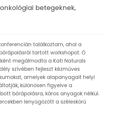
onkológiai betegeknek,
konferencián találkoztam, ahol a
őrápolásról tartott workshopot. Ő
ként megálmodta a Kati Naturals
dély szívében fejleszt kézműves
kumokat, amelyek alapanyagait helyi
áltatják, különösen figyelve a
ott bőrápolásra, káros anyagok nélkül.
percekben lenyűgözött a széleskörű