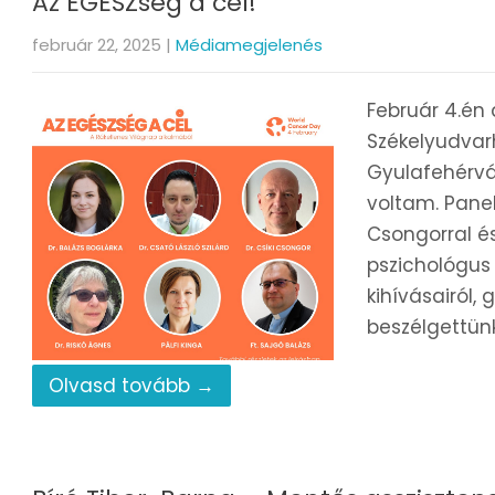
Az EGÉSZség a cél!
február 22, 2025
|
Médiamegjelenés
Február 4.én
Székelyudvar
Gyulafehérvá
voltam. Panel
Csongorral és
pszichológus
kihívásairól, 
beszélgettünk
Olvasd tovább →