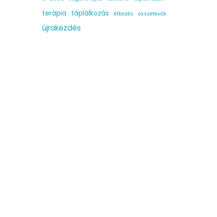
terápia
táplálkozás
étkezés
összetevők
újrakezdés