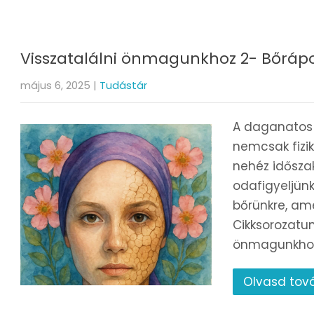
Visszatalálni önmagunkhoz 2- Bőráp
május 6, 2025
|
Tudástár
A daganatos
nemcsak fizik
nehéz idősza
odafigyeljünk
bőrünkre, ame
Cikksorozatun
önmagunkhoz”
Olvasd tov