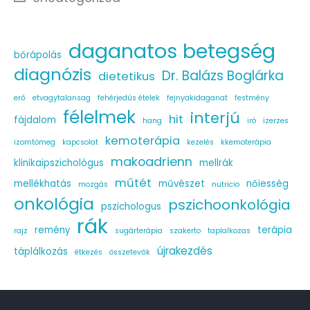
daganatos betegség
bőrápolás
diagnózis
Dr. Balázs Boglárka
dietetikus
erő
etvagytalansag
fehérjedús ételek
fejnyakidaganat
festmény
félelmek
interjú
hit
fájdalom
hang
iró
izerzes
kemoterápia
izomtömeg
kapcsolat
kezelés
kkemoterápia
makoadrienn
klinikaipszichológus
mellrák
műtét
mellékhatás
művészet
nőiesség
mozgás
nutricio
onkológia
pszichoonkológia
pszichologus
rák
remény
terápia
rajz
sugárterápia
szakerto
taplalkozas
újrakezdés
táplálkozás
étkezés
összetevők