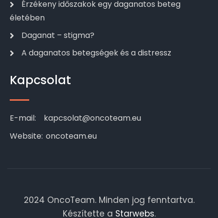
Érzékeny időszakok egy daganatos beteg
életében
Daganat – stigma?
A daganatos betegségek és a distressz
Kapcsolat
E-mail:
kapcsolat@oncoteam.eu
Website:
oncoteam.eu
2024 OncoTeam. Minden jog fenntartva.
Készítette a
Starwebs
.