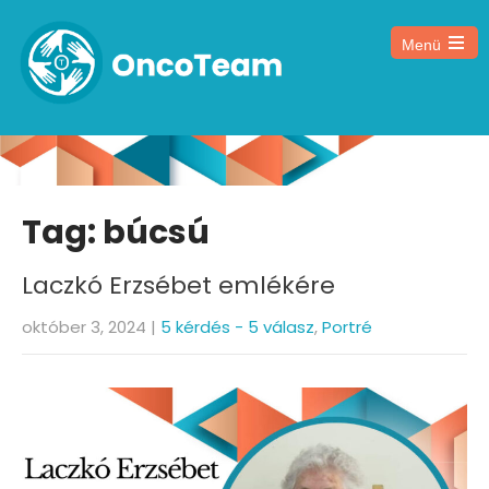
Menü
Tag: búcsú
Laczkó Erzsébet emlékére
október 3, 2024
|
5 kérdés - 5 válasz
,
Portré