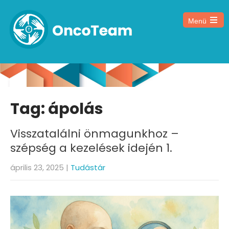
Menü
Tag: ápolás
Visszatalálni önmagunkhoz –
szépség a kezelések idején 1.
április 23, 2025
|
Tudástár