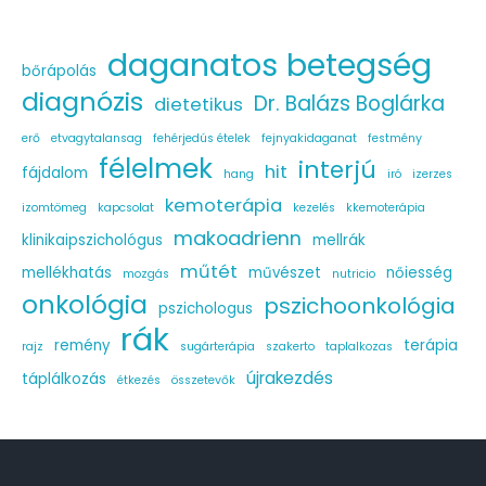
daganatos betegség
bőrápolás
diagnózis
Dr. Balázs Boglárka
dietetikus
erő
etvagytalansag
fehérjedús ételek
fejnyakidaganat
festmény
félelmek
interjú
hit
fájdalom
hang
iró
izerzes
kemoterápia
izomtömeg
kapcsolat
kezelés
kkemoterápia
makoadrienn
klinikaipszichológus
mellrák
műtét
mellékhatás
művészet
nőiesség
mozgás
nutricio
onkológia
pszichoonkológia
pszichologus
rák
remény
terápia
rajz
sugárterápia
szakerto
taplalkozas
újrakezdés
táplálkozás
étkezés
összetevők